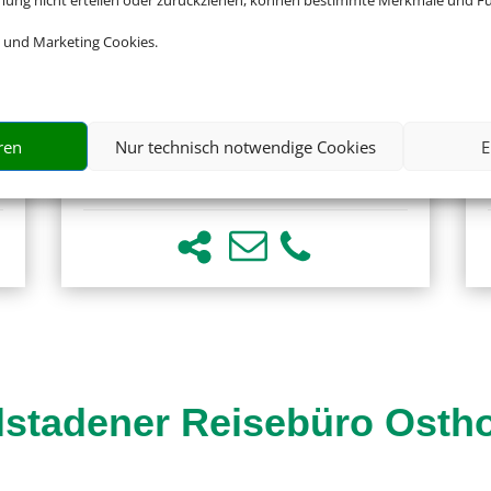
mmung nicht erteilen oder zurückziehen, können bestimmte Merkmale und Fu
 und Marketing Cookies.
Kontiki Beach Resort
Mambo Beach, Insel Curacao
ren
Nur technisch notwendige Cookies
E
lstadener Reisebüro Ostho