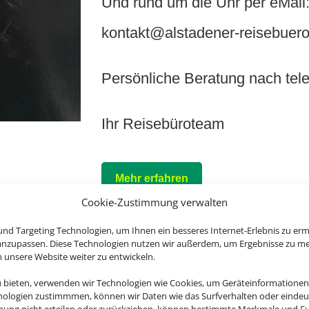
Und rund um die Uhr per eMail
kontakt@alstadener-reisebuero
Persönliche Beratung nach tele
Ihr Reisebüroteam
Mehr erfahren
Cookie-Zustimmung verwalten
nd Targeting Technologien, um Ihnen ein besseres Internet-Erlebnis zu erm
 anzupassen. Diese Technologien nutzen wir außerdem, um Ergebnisse zu m
nsere Website weiter zu entwickeln.
u bieten, verwenden wir Technologien wie Cookies, um Geräteinformationen
nologien zustimmmen, können wir Daten wie das Surfverhalten oder eindeut
ab 2.300 € (p. P.)