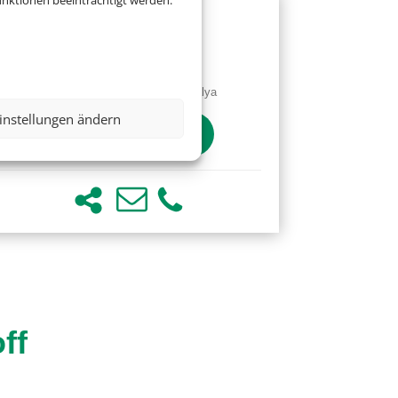
nktionen beeinträchtigt werden.
Rixos Premium Belek
Belek, Türkische Riviera - Antalya
instellungen ändern
ff